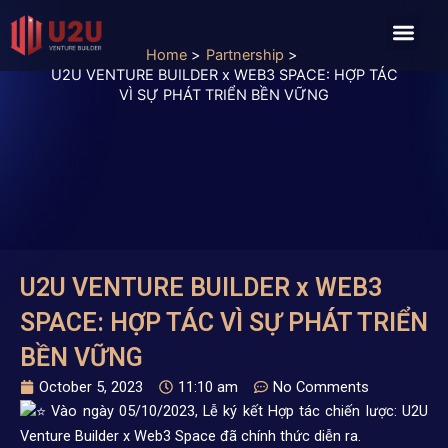
Skip
Men
to
Home
Partnership
content
U2U VENTURE BUILDER x WEB3 SPACE: HỢP TÁC
VÌ SỰ PHÁT TRIỂN BỀN VỮNG
U2U VENTURE BUILDER x WEB3
SPACE: HỢP TÁC VÌ SỰ PHÁT TRIỂN
BỀN VỮNG
October 5, 2023
11:10 am
No Comments
Vào ngày 05/10/2023, Lễ ký kết Hợp tác chiến lược: U2U
Venture Builder x Web3 Space đã chính thức diễn ra.