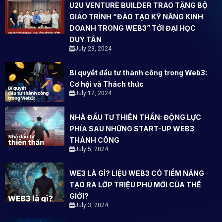
U2U VENTURE BUILDER TRAO TẶNG BỘ
GIÁO TRÌNH “ĐÀO TẠO KỸ NĂNG KINH
DOANH TRONG WEB3” TỚI ĐẠI HỌC
DUY TÂN
July 29, 2024
Bí quyết đầu tư thành công trong Web3:
Cơ hội và Thách thức
July 12, 2024
NHÀ ĐẦU TƯ THIÊN THẦN: ĐỘNG LỰC
PHÍA SAU NHỮNG START-UP WEB3
THÀNH CÔNG
July 5, 2024
WE3 LÀ GÌ? LIỆU WEB3 CÓ TIỀM NĂNG
TẠO RA LỚP TRIỆU PHÚ MỚI CỦA THẾ
GIỚI?
July 3, 2024