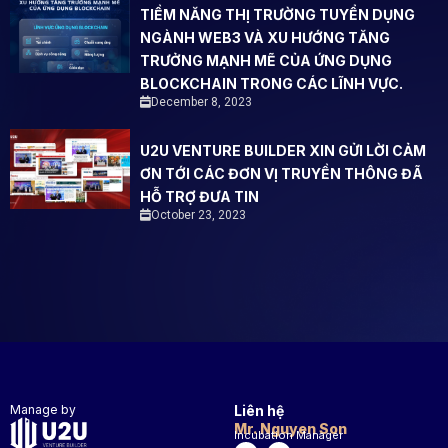
TIỀM NĂNG THỊ TRƯỜNG TUYỂN DỤNG
NGÀNH WEB3 VÀ XU HƯỚNG TĂNG
TRƯỞNG MẠNH MẼ CỦA ỨNG DỤNG
BLOCKCHAIN TRONG CÁC LĨNH VỰC.
December 8, 2023
U2U VENTURE BUILDER XIN GỬI LỜI CẢM
ƠN TỚI CÁC ĐƠN VỊ TRUYỀN THÔNG ĐÃ
HỖ TRỢ ĐƯA TIN
October 23, 2023
Manage by
Liên hệ
Mr. Nguyen Son
Incubation Manager
L
T