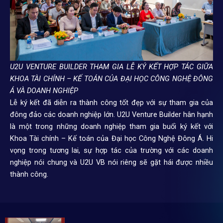
U2U VENTURE BUILDER THAM GIA LỄ KÝ KẾT HỢP TÁC GIỮA
KHOA TÀI CHÍNH – KẾ TOÁN CỦA ĐẠI HỌC CÔNG NGHỆ ĐÔNG
Á VÀ DOANH NGHIỆP
Lễ ký kết đã diễn ra thành công tốt đẹp với sự tham gia của
đông đảo các doanh nghiệp lớn. U2U Venture Builder hân hạnh
là một trong những doanh nghiệp tham gia buổi ký kết với
Khoa Tài chính – Kế toán của Đại học Công Nghệ Đông Á. Hi
vọng trong tương lai, sự hợp tác của trường với các doanh
nghiệp nói chung và U2U VB nói riêng sẽ gặt hái được nhiều
thành công.