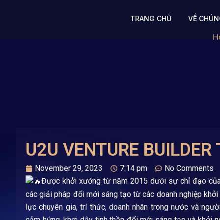
Skip
to
TRANG CHỦ
VỀ CHÚN
content
H
U2U VENTURE BUILDER 
November 29, 2023
7:14 pm
No Comments
Được khởi xướng từ năm 2015 dưới sự chỉ đạo của
các giải pháp đổi mới sáng tạo từ các doanh nghiệp khởi 
lực chuyên gia, trí thức, doanh nhân trong nước và ngư
cảm hứng, khơi dậy tinh thần đổi mới sáng tạo và khởi ng