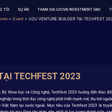
G TÔI
DỰ ÁN
THAM GIA U2UVB INVESTMENT DAO
T
ome
Event
U2U VENTURE BUILDER TẠI TECHFEST 20
TẠI TECHFEST 2023
 Bộ Khoa học và Công nghệ, Techfest 2023 hướng đến thúc đẩ
nghiệp trong thời đại công nghệ phát triển mạnh mẽ, thu hút nguồ
ời Việt Nam tại nước ngoài. Mục tiêu của Techfest 2023 là truyề
hiệp tới mọi tầng lớp nhân dân, nhất là lực lượng thanh niên, sin