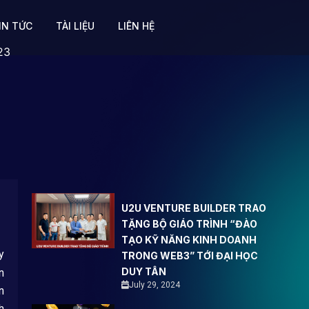
IN TỨC
TÀI LIỆU
LIÊN HỆ
23
U2U VENTURE BUILDER TRAO
TẶNG BỘ GIÁO TRÌNH “ĐÀO
TẠO KỸ NĂNG KINH DOANH
y
TRONG WEB3” TỚI ĐẠI HỌC
DUY TÂN
n
July 29, 2024
n
h