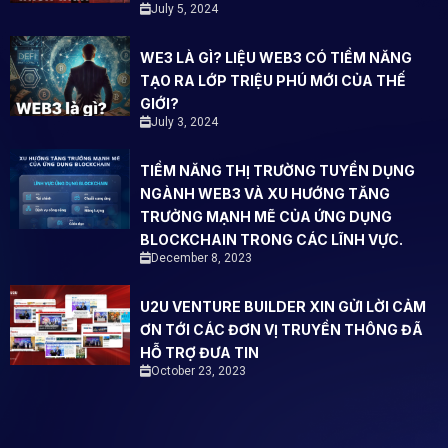
July 5, 2024
WE3 LÀ GÌ? LIỆU WEB3 CÓ TIỀM NĂNG
TẠO RA LỚP TRIỆU PHÚ MỚI CỦA THẾ
GIỚI?
July 3, 2024
TIỀM NĂNG THỊ TRƯỜNG TUYỂN DỤNG
NGÀNH WEB3 VÀ XU HƯỚNG TĂNG
TRƯỞNG MẠNH MẼ CỦA ỨNG DỤNG
BLOCKCHAIN TRONG CÁC LĨNH VỰC.
December 8, 2023
U2U VENTURE BUILDER XIN GỬI LỜI CẢM
ƠN TỚI CÁC ĐƠN VỊ TRUYỀN THÔNG ĐÃ
HỖ TRỢ ĐƯA TIN
October 23, 2023