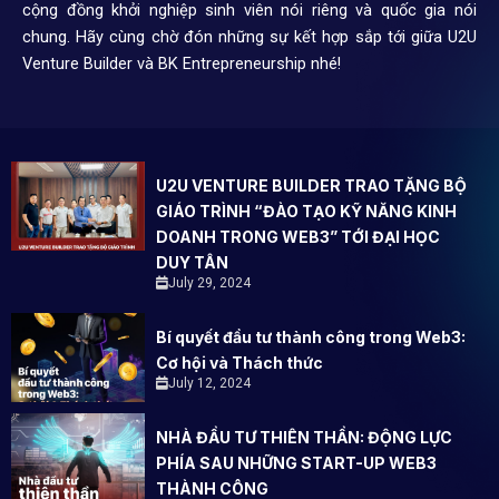
cộng đồng khởi nghiệp sinh viên nói riêng và quốc gia nói
chung. Hãy cùng chờ đón những sự kết hợp sắp tới giữa U2U
Venture Builder và BK Entrepreneurship nhé!
U2U VENTURE BUILDER TRAO TẶNG BỘ
GIÁO TRÌNH “ĐÀO TẠO KỸ NĂNG KINH
DOANH TRONG WEB3” TỚI ĐẠI HỌC
DUY TÂN
July 29, 2024
Bí quyết đầu tư thành công trong Web3:
Cơ hội và Thách thức
July 12, 2024
NHÀ ĐẦU TƯ THIÊN THẦN: ĐỘNG LỰC
PHÍA SAU NHỮNG START-UP WEB3
THÀNH CÔNG