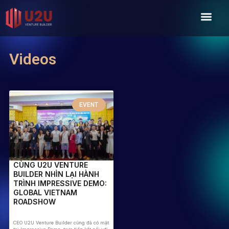
Skip
Men
to
content
Videos
EVENT
CÙNG U2U VENTURE
BUILDER NHÌN LẠI HÀNH
TRÌNH IMPRESSIVE DEMO:
GLOBAL VIETNAM
ROADSHOW
CEO U2U Venture Builder cũng đã có mặt