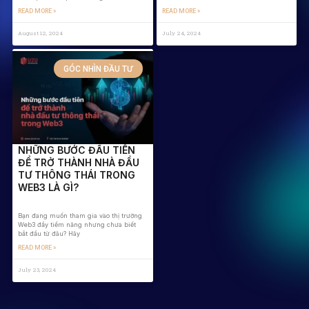
READ MORE »
READ MORE »
August 12, 2024
July 24, 2024
GÓC NHÌN ĐẦU TƯ
NHỮNG BƯỚC ĐẦU TIÊN
ĐỂ TRỞ THÀNH NHÀ ĐẦU
TƯ THÔNG THÁI TRONG
WEB3 LÀ GÌ?
Bạn đang muốn tham gia vào thị trường
Web3 đầy tiềm năng nhưng chưa biết
bắt đầu từ đâu? Hãy
READ MORE »
July 23, 2024