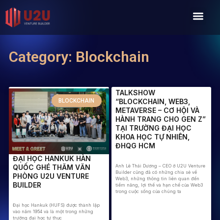
Skip
Men
to
content
Category: Blockchain
TALKSHOW
“BLOCKCHAIN, WEB3,
BLOCKCHAIN
METAVERSE – CƠ HỘI VÀ
HÀNH TRANG CHO GEN Z”
TẠI TRƯỜNG ĐẠI HỌC
KHOA HỌC TỰ NHIÊN,
ĐHQG HCM
ĐẠI HỌC HANKUK HÀN
Anh Lê Thái Dương – CEO ở U2U Venture
QUỐC GHÉ THĂM VĂN
Builder cũng đã có những chia sẻ về
PHÒNG U2U VENTURE
Web3, những thông tin liên quan đến
BUILDER
tiềm năng, lợi thế và hạn chế của Web3
trong cuộc sống của chúng ta
Đại học Hankuk (HUFS) được thành lập
vào năm 1954 và là một trong những
trường đại học tư thục