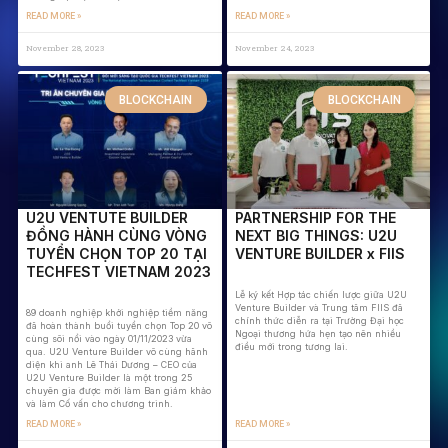
READ MORE »
READ MORE »
November 28, 2023
November 24, 2023
BLOCKCHAIN
BLOCKCHAIN
U2U VENTUTE BUILDER
PARTNERSHIP FOR THE
ĐỒNG HÀNH CÙNG VÒNG
NEXT BIG THINGS: U2U
TUYỂN CHỌN TOP 20 TẠI
VENTURE BUILDER x FIIS
TECHFEST VIETNAM 2023
Lễ ký kết Hợp tác chiến lược giữa U2U
Venture Builder và Trung tâm FIIS đã
89 doanh nghiệp khởi nghiệp tiềm năng
chính thức diễn ra tại Trường Đại học
đã hoàn thành buổi tuyển chọn Top 20 vô
Ngoại thương hứa hẹn tạo nên nhiều
cùng sôi nổi vào ngày 01/11/2023 vừa
điều mới trong tương lai.
qua. U2U Venture Builder vô cùng hãnh
diện khi anh Lê Thái Dương – CEO của
U2U Venture Builder là một trong 25
chuyên gia được mời làm Ban giám khảo
và làm Cố vấn cho chương trình.
READ MORE »
READ MORE »