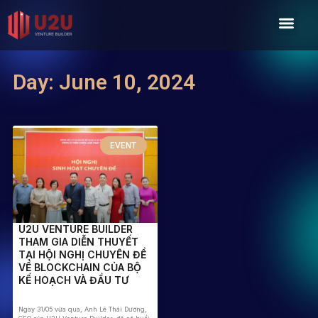
Skip
Men
to
content
Day: June 10, 2024
EVENT
U2U VENTURE BUILDER
THAM GIA DIỄN THUYẾT
TẠI HỘI NGHỊ CHUYÊN ĐỀ
VỀ BLOCKCHAIN CỦA BỘ
KẾ HOẠCH VÀ ĐẦU TƯ
Ngày 31/05 vừa qua, Anh Lê Thái Dương,